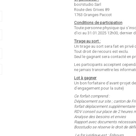
boo!studio Sarl
Route des Grives 89
1763 Granges Paccot
Conditions de participation
Toute personne physique qui s’ins
d’ici au 31.01.2025 12h00, dernier dé
Tirage au sort :
Un tirage au sort sera fait en privé 
Tout droit de recours est exclu.
Seul le gagnant sera contacté en pr
Les participants acceptent cependa
ne jamais transmettre les informat
Lot à gagner
Un bon forfaitaire d’avant-projet de
d’engagement pour la suite)
Ce forfait comprend :
Déplacement sur site ; canton de Fr
forfait déplacement supplémentaire
RDV conseil sur place de 2 heures
Analyse des besoins et envies
Rapport avec documents nécessaires
Boostudio se réserve le droit de défin
Le for juridique est : Fribourg