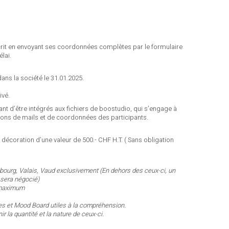
crit en envoyant ses coordonnées complètes par le formulaire
lai.
dans la société le 31.01.2025.
ivé.
nt d’être intégrés aux fichiers de boostudio, qui s’engage à
ions de mails et de coordonnées des participants.
 décoration d’une valeur de 500.- CHF H.T. ( Sans obligation
ibourg, Valais, Vaud exclusivement
(En dehors des ceux-ci, un
 sera négocié)
 maximum
 et Mood Board utiles à la compréhension.
ir la quantité et la nature de ceux-ci.